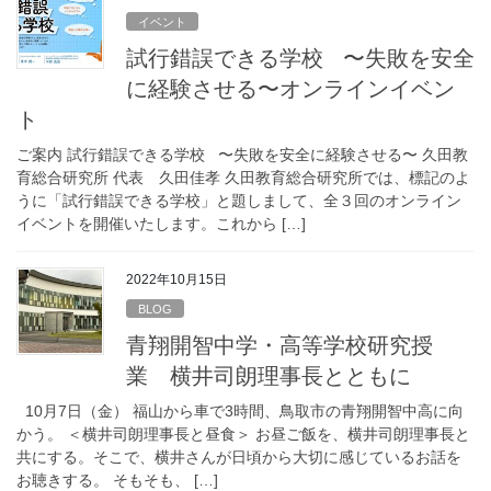
イベント
試行錯誤できる学校 〜失敗を安全
に経験させる〜オンラインイベン
ト
ご案内 試行錯誤できる学校 〜失敗を安全に経験させる〜 久田教
育総合研究所 代表 久田佳孝 久田教育総合研究所では、標記のよ
うに「試行錯誤できる学校」と題しまして、全３回のオンライン
イベントを開催いたします。これから […]
2022年10月15日
BLOG
青翔開智中学・高等学校研究授
業 横井司朗理事長とともに
10月7日（金） 福山から車で3時間、鳥取市の青翔開智中高に向
かう。 ＜横井司朗理事長と昼食＞ お昼ご飯を、横井司朗理事長と
共にする。そこで、横井さんが日頃から大切に感じているお話を
お聴きする。 そもそも、 […]