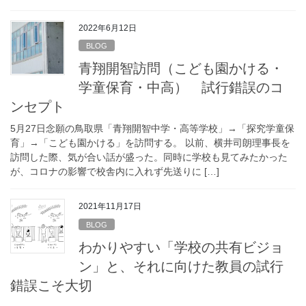
2022年6月12日
BLOG
青翔開智訪問（こども園かける・
学童保育・中高） 試行錯誤のコ
ンセプト
5月27日念願の鳥取県「青翔開智中学・高等学校」→「探究学童保
育」→「こども園かける」を訪問する。 以前、横井司朗理事長を
訪問した際、気が合い話が盛った。同時に学校も見てみたかった
が、コロナの影響で校舎内に入れず先送りに […]
2021年11月17日
BLOG
わかりやすい「学校の共有ビジョ
ン」と、それに向けた教員の試行
錯誤こそ大切