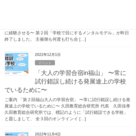
ン）２回目「学校で目にするメン
タルモデル」1月6日実施のご報告】
久田教育総合研究所 本質的で革新的な学校改革を提案いたします
代表 久田佳孝 試行錯誤できる学校（オンライン） 〜失敗を安全
に経験させる〜 第２回「学校で目にするメンタルモデル」が昨日
終了しました。 主催側も何度も打ち合 […]
2022年12月1日
イベント
「大人の学習合宿in福山」 〜常に
試行錯誤し続ける発展途上の学校
でいるために〜
ご案内 「第２回福山大人の学習合宿」 〜常に試行錯誤し続ける発
展途上の学校でいるために〜 久田教育総合研究所 代表 久田佳孝
久田教育総合研究所では、標記のように「試行錯誤できる学校」
と題しまして、 全３回のオンラインイ […]
2022年11月4日