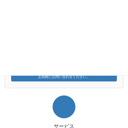
の中に問いましょう。
そのために私は、全力でサポート・伴走してまいります。
久田教育総合研究所
代表 久田 佳孝
お気軽にお問い合わせください。
050-5236-1217
受付時間 9:00 - 18:00 [ 土日・祝日除く ]
お問い合わせはこちら
お気軽にお問い合わせください。
サービス