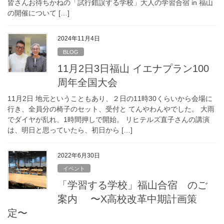
皆さんお待ちかねの「試行錯誤する学校」大人の学習合宿 in 福山
の開催について […]
2024年11月4日
BLOG
11月2日3日福山 イエナプラン100
周年全国大会
11月2日 地元ということもあり、２日の11時30くらいから会場に
行き、全員分の椅子のセット、受付と てんやわんやでした。 大雨
でダイヤが乱れ、1時間押しで開始。 リヒテルズ直子さんの講演
は、明日と思っていたら、初日から […]
2022年6月30日
イベント
「学習する学校」福山合宿 のご
案内 〜X高校改革中期計画策
定〜