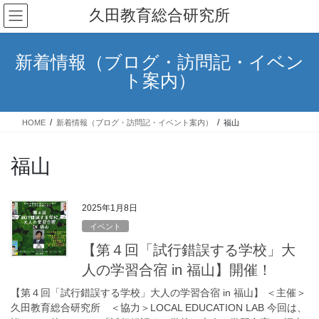
コ
ナ
久田教育総合研究所
ン
ビ
テ
ゲ
ン
ー
新着情報（ブログ・訪問記・イベン
ツ
シ
ト案内）
へ
ョ
ス
ン
キ
に
HOME
新着情報（ブログ・訪問記・イベント案内）
福山
ッ
移
プ
動
福山
2025年1月8日
イベント
【第４回「試行錯誤する学校」大
人の学習合宿 in 福山】開催！
【第４回「試行錯誤する学校」大人の学習合宿 in 福山】 ＜主催＞
久田教育総合研究所 ＜協力＞LOCAL EDUCATION LAB 今回は、