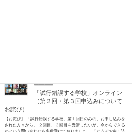
お知らせ
【試行錯誤できる学校（オンライ
ン）２回目「学校で目にするメン
タルモデル」1月6日実施のご報告】
久田教育総合研究所 本質的で革新的な学校改革を提案いたします
代表 久田佳孝 試行錯誤できる学校（オンライン） 〜失敗を安全
に経験させる〜 第２回「学校で目にするメンタルモデル」が昨日
終了しました。 主催側も何度も打ち合 […]
2022年12月17日
イベント
「試行錯誤する学校」オンライン
（第２回・第３回申込みについて
お詫び）
【お詫び】 「試行錯誤する学校」第１回目のみの、お申し込みを
された方々から、 ２回目、３回目を受講したいが、今からできる
かという問い合わせを多数受けておりました。 「どうぞお申し込