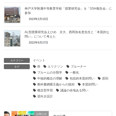
神戸大学附属中等教育学校「授業研究会」＆「SSH報告会」に
参加
2023年2月15日
AL型授業研究会えひめ 京大、西岡加名恵先生と「本質的な
問い」について考えた
2022年6月27日
イベント
カテゴリー
IB
エリクソン
ブルーナー
タグ
ブルームの分類学
一般化
中核的概念の理解
包括的本質的問い
原則
教科書網羅主義からの脱却
本質的問い
概念型学習
議論の余地ある問い
逆向き設計
お知らせ