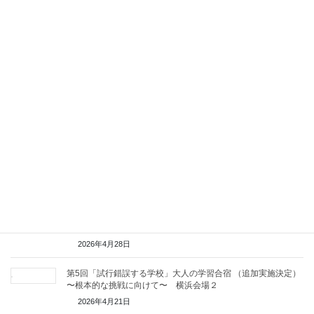
・学校を組織として動かしたい
等々
オンライン相談もお受けします。1時間10,000円（問い合わ
せ欄にその旨記入ください）
問い合わせフォームへ
関連記事
概念型学習における「概念」を理解してもらうことが必要な理
由とそのやり方
2026年4月28日
第5回「試行錯誤する学校」大人の学習合宿 （追加実施決定）
〜根本的な挑戦に向けて〜 横浜会場２
2026年4月21日