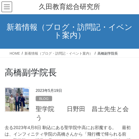
コ
ナ
久田教育総合研究所
ン
ビ
テ
ゲ
ン
ー
新着情報（ブログ・訪問記・イベン
ツ
シ
ト案内）
へ
ョ
ス
ン
キ
に
HOME
新着情報（ブログ・訪問記・イベント案内）
高橋副学院長
ッ
移
プ
動
高橋副学院長
2023年5月19日
BLOG
聖学院 日野田 昌士先生と会
う
去る2023年4月8日 駒込にある聖学院中高にお邪魔する。 最初
は、インフィニティ学院の高橋さんから「飛行機で帰られる前