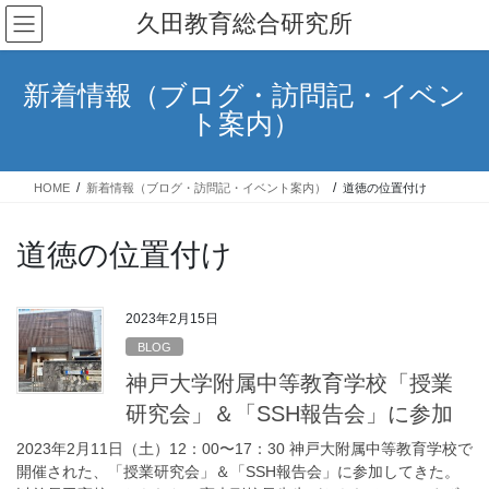
コ
ナ
久田教育総合研究所
ン
ビ
テ
ゲ
ン
ー
新着情報（ブログ・訪問記・イベン
ツ
シ
ト案内）
へ
ョ
ス
ン
キ
に
HOME
新着情報（ブログ・訪問記・イベント案内）
道徳の位置付け
ッ
移
プ
動
道徳の位置付け
2023年2月15日
BLOG
神戸大学附属中等教育学校「授業
研究会」＆「SSH報告会」に参加
2023年2月11日（土）12：00〜17：30 神戸大附属中等教育学校で
開催された、「授業研究会」＆「SSH報告会」に参加してきた。