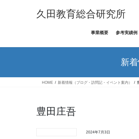
コ
ナ
ン
ビ
久田教育総合研究所
テ
ゲ
ン
ー
事業概要
参考実績例
ツ
シ
へ
ョ
ス
ン
キ
に
新着
ッ
移
プ
動
HOME
新着情報（ブログ・訪問記・イベント案内）
豊田庄吾
2024年7月3日