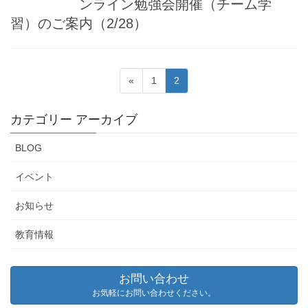
ンライン勉強会開催（チーム学
習）のご案内（2/28）
投
固
固
«
1
2
稿
定
定
ペ
ペ
の
カテゴリー アーカイブ
ー
ー
ペ
ジ
ジ
BLOG
ー
ジ
イベント
送
お知らせ
り
教育情報
お問い合わせ
お気軽にお問い合わせください。