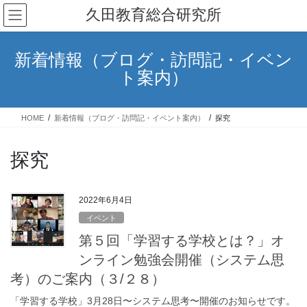
コ
ナ
久田教育総合研究所
ン
ビ
テ
ゲ
ン
ー
新着情報（ブログ・訪問記・イベン
ツ
シ
ト案内）
へ
ョ
ス
ン
キ
に
HOME
新着情報（ブログ・訪問記・イベント案内）
探究
ッ
移
プ
動
探究
2022年6月4日
イベント
第５回「学習する学校とは？」オ
ンライン勉強会開催（システム思
考）のご案内（３/２８）
「学習する学校」3月28日〜システム思考〜開催のお知らせです。