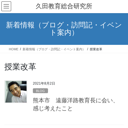
コ
ナ
久田教育総合研究所
ン
ビ
テ
ゲ
ン
ー
新着情報（ブログ・訪問記・イベン
ツ
シ
ト案内）
へ
ョ
ス
ン
キ
に
HOME
新着情報（ブログ・訪問記・イベント案内）
授業改革
ッ
移
プ
動
授業改革
2021年8月2日
BLOG
熊本市 遠藤洋路教育長に会い、
感じ考えたこと