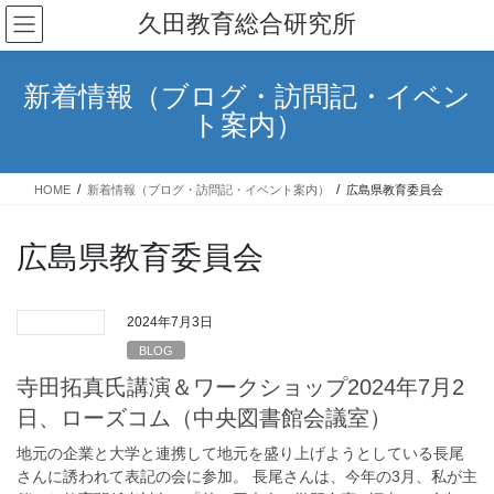
コ
ナ
久田教育総合研究所
ン
ビ
テ
ゲ
ン
ー
新着情報（ブログ・訪問記・イベン
ツ
シ
ト案内）
へ
ョ
ス
ン
キ
に
HOME
新着情報（ブログ・訪問記・イベント案内）
広島県教育委員会
ッ
移
プ
動
広島県教育委員会
2024年7月3日
BLOG
寺田拓真氏講演＆ワークショップ2024年7月2
日、ローズコム（中央図書館会議室）
地元の企業と大学と連携して地元を盛り上げようとしている長尾
さんに誘われて表記の会に参加。 長尾さんは、今年の3月、私が主