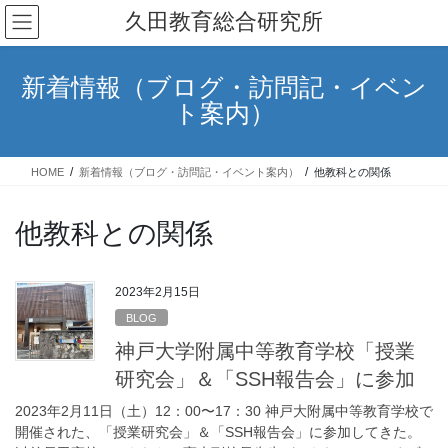
コ
ナ
久田教育総合研究所
ン
ビ
テ
ゲ
ン
ー
新着情報（ブログ・訪問記・イベン
ツ
シ
ト案内）
へ
ョ
ス
ン
キ
に
HOME
新着情報（ブログ・訪問記・イベント案内）
他教科との関係
ッ
移
プ
動
他教科との関係
2023年2月15日
BLOG
神戸大学附属中等教育学校「授業
研究会」＆「SSH報告会」に参加
2023年2月11日（土）12：00〜17：30 神戸大附属中等教育学校で
開催された、「授業研究会」＆「SSH報告会」に参加してきた。