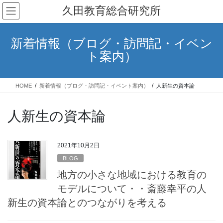
コ
ナ
久田教育総合研究所
ン
ビ
テ
ゲ
ン
ー
新着情報（ブログ・訪問記・イベン
ツ
シ
ト案内）
へ
ョ
ス
ン
キ
に
HOME
新着情報（ブログ・訪問記・イベント案内）
人新生の資本論
ッ
移
プ
動
人新生の資本論
2021年10月2日
BLOG
地方の小さな地域における教育の
モデルについて・・斎藤幸平の人
新生の資本論とのつながりを考える