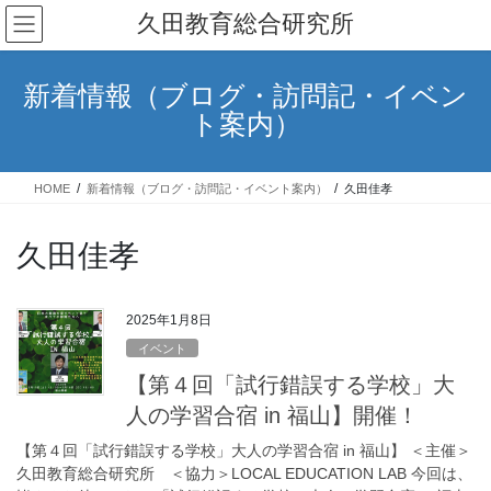
コ
ナ
久田教育総合研究所
ン
ビ
テ
ゲ
ン
ー
新着情報（ブログ・訪問記・イベン
ツ
シ
ト案内）
へ
ョ
ス
ン
キ
に
HOME
新着情報（ブログ・訪問記・イベント案内）
久田佳孝
ッ
移
プ
動
久田佳孝
2025年1月8日
イベント
【第４回「試行錯誤する学校」大
人の学習合宿 in 福山】開催！
【第４回「試行錯誤する学校」大人の学習合宿 in 福山】 ＜主催＞
久田教育総合研究所 ＜協力＞LOCAL EDUCATION LAB 今回は、