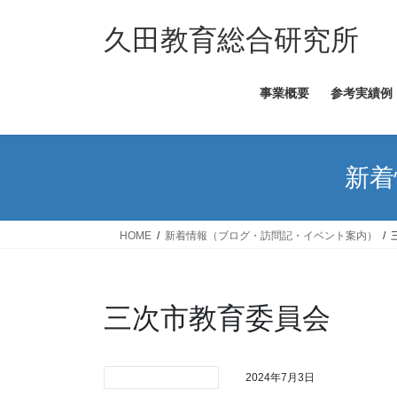
コ
ナ
ン
ビ
久田教育総合研究所
テ
ゲ
ン
ー
事業概要
参考実績例
ツ
シ
へ
ョ
ス
ン
キ
に
新着
ッ
移
プ
動
HOME
新着情報（ブログ・訪問記・イベント案内）
三次市教育委員会
2024年7月3日