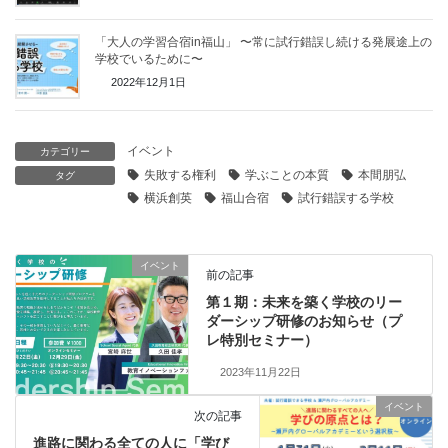
「大人の学習合宿in福山」 〜常に試行錯誤し続ける発展途上の
学校でいるために〜
2022年12月1日
イベント
カテゴリー
失敗する権利
学ぶことの本質
本間朋弘
タグ
横浜創英
福山合宿
試行錯誤する学校
イベント
前の記事
第１期：未来を築く学校のリー
ダーシップ研修のお知らせ（プ
レ特別セミナー）
2023年11月22日
イベント
次の記事
進路に関わる全ての人に「学び