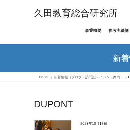
コ
ナ
ン
ビ
久田教育総合研究所
テ
ゲ
ン
ー
事業概要
参考実績例
ツ
シ
へ
ョ
ス
ン
キ
に
新着
ッ
移
プ
動
HOME
新着情報（ブログ・訪問記・イベント案内）
DUPONT
2023年10月17日