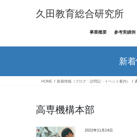
コ
ナ
ン
ビ
久田教育総合研究所
テ
ゲ
ン
ー
事業概要
参考実績例
ツ
シ
へ
ョ
ス
ン
キ
に
新着
ッ
移
プ
動
HOME
新着情報（ブログ・訪問記・イベント案内）
高専機構本部
2022年11月14日