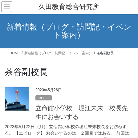
コ
ナ
久田教育総合研究所
ン
ビ
テ
ゲ
ン
ー
新着情報（ブログ・訪問記・イベン
ツ
シ
ト案内）
へ
ョ
ス
ン
キ
に
HOME
新着情報（ブログ・訪問記・イベント案内）
茶谷副校長
ッ
移
プ
動
茶谷副校長
2023年5月26日
BLOG
立命館小学校 堀江未来 校長先
生にお会いする
2023年5月22日（月） 立命館小学校の堀江未来校長をお訪ねす
る。 【エピローグ】 お会いするのは、２回目ではある。 前回は、