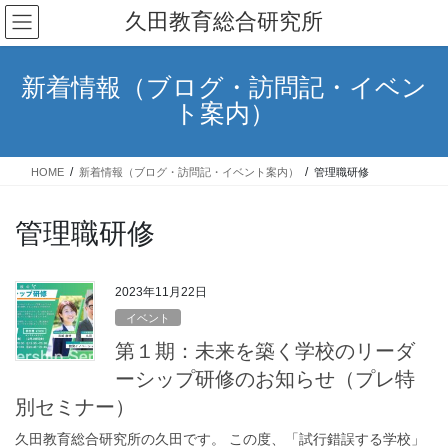
コ
ナ
久田教育総合研究所
ン
ビ
テ
ゲ
ン
ー
新着情報（ブログ・訪問記・イベン
ツ
シ
ト案内）
へ
ョ
ス
ン
キ
に
HOME
新着情報（ブログ・訪問記・イベント案内）
管理職研修
ッ
移
プ
動
管理職研修
2023年11月22日
イベント
第１期：未来を築く学校のリーダ
ーシップ研修のお知らせ（プレ特
別セミナー）
久田教育総合研究所の久田です。 この度、「試行錯誤する学校」