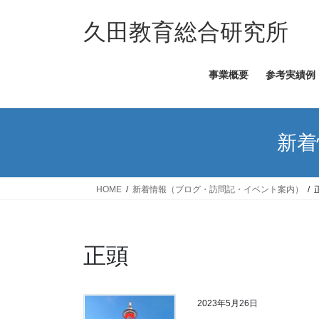
コ
ナ
ン
ビ
久田教育総合研究所
テ
ゲ
ン
ー
事業概要
参考実績例
ツ
シ
へ
ョ
ス
ン
キ
に
新着
ッ
移
プ
動
HOME
新着情報（ブログ・訪問記・イベント案内）
正頭
2023年5月26日