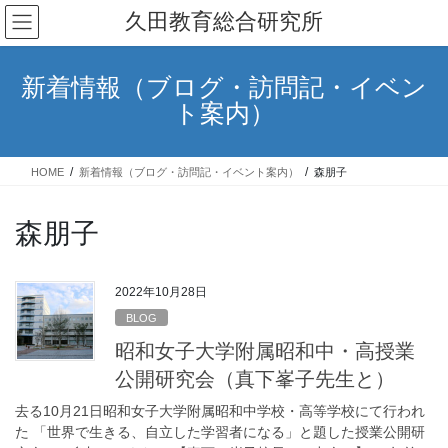
コ
ナ
久田教育総合研究所
ン
ビ
テ
ゲ
ン
ー
新着情報（ブログ・訪問記・イベン
ツ
シ
ト案内）
へ
ョ
ス
ン
キ
に
HOME
新着情報（ブログ・訪問記・イベント案内）
森朋子
ッ
移
プ
動
森朋子
2022年10月28日
BLOG
昭和女子大学附属昭和中・高授業
公開研究会（真下峯子先生と）
去る10月21日昭和女子大学附属昭和中学校・高等学校にて行われ
た 「世界で生きる、自立した学習者になる」と題した授業公開研