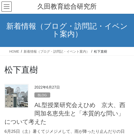
コ
ナ
久田教育総合研究所
ン
ビ
テ
ゲ
ン
ー
新着情報（ブログ・訪問記・イベン
ツ
シ
ト案内）
へ
ョ
ス
ン
キ
に
HOME
新着情報（ブログ・訪問記・イベント案内）
松下直樹
ッ
移
プ
動
松下直樹
2022年6月27日
BLOG
AL型授業研究会えひめ 京大、西
岡加名恵先生と「本質的な問い」
について考えた
6月25日（土）暑くてジメジメして、雨が降ったり止んだりの日