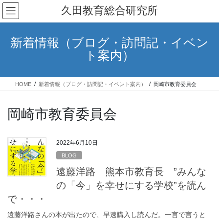
コ
ナ
久田教育総合研究所
ン
ビ
テ
ゲ
ン
ー
新着情報（ブログ・訪問記・イベン
ツ
シ
ト案内）
へ
ョ
ス
ン
キ
に
HOME
新着情報（ブログ・訪問記・イベント案内）
岡崎市教育委員会
ッ
移
プ
動
岡崎市教育委員会
2022年6月10日
BLOG
遠藤洋路 熊本市教育長 ”みんな
の「今」を幸せにする学校”を読ん
で・・・
遠藤洋路さんの本が出たので、早速購入し読んだ。一言で言うと