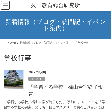
コ
ナ
久田教育総合研究所
ン
ビ
テ
ゲ
ン
ー
新着情報（ブログ・訪問記・イベン
ツ
シ
ト案内）
へ
ョ
ス
ン
キ
に
HOME
新着情報（ブログ・訪問記・イベント案内）
学校行事
ッ
移
プ
動
学校行事
2022年8月8日
イベント
「学習する学校」福山合宿終了報
告
「学習する学校」福山合宿が終了した。 事前に、メニューを「学
習する学校の要素」のうち、自己マスタリーと共有ビジョンに絞