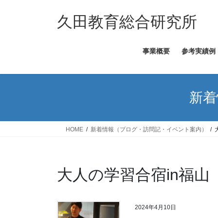
コ
ナ
ン
ビ
久田教育総合研究所
テ
ゲ
ン
ー
事業概要
参考実績例
ツ
シ
へ
ョ
ス
ン
キ
に
新着
ッ
移
プ
動
HOME
新着情報（ブログ・訪問記・イベント案内）
大人の学習合宿in福山
2024年4月10日