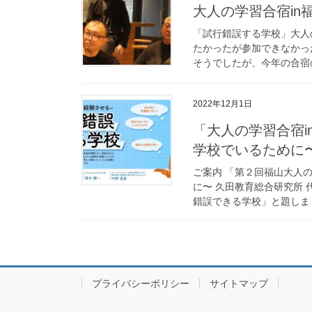
大人の学習合宿in
「試行錯誤する学校」大人
たかったが参加できなかっ
そうでしたが、今年の合宿の
2022年12月1日
「大人の学習合宿i
学校でいるために
ご案内 「第２回福山大人
に〜 久田教育総合研究所
錯誤できる学校」と題しまし
プライバシーポリシー
サイトマップ