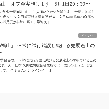
福山 オフ会実施します！5月1日20：30〜
の学習合宿in福山に、ご参加いただいた皆さま ・合宿に参加し
た皆さまへ 久田教育総合研究所 代表 久田佳孝 昨年の合宿も
満足度は非常に高く、早速次 […]
イベント
n福山」 〜常に試行錯誤し続ける発展途上の
〜
の学習合宿」 〜常に試行錯誤し続ける発展途上の学校でいるため
 代表 久田佳孝 久田教育総合研究所では、標記のように「試行
て、 全３回のオンラインイ […]