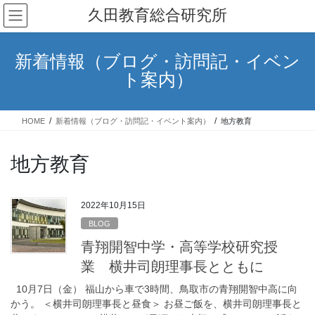
コ
ナ
久田教育総合研究所
ン
ビ
テ
ゲ
ン
ー
新着情報（ブログ・訪問記・イベン
ツ
シ
ト案内）
へ
ョ
ス
ン
キ
に
HOME
新着情報（ブログ・訪問記・イベント案内）
地方教育
ッ
移
プ
動
地方教育
2022年10月15日
BLOG
青翔開智中学・高等学校研究授
業 横井司朗理事長とともに
10月7日（金） 福山から車で3時間、鳥取市の青翔開智中高に向
かう。 ＜横井司朗理事長と昼食＞ お昼ご飯を、横井司朗理事長と