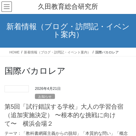
コ
ナ
久田教育総合研究所
ン
ビ
テ
ゲ
ン
ー
新着情報（ブログ・訪問記・イベン
ツ
シ
ト案内）
へ
ョ
ス
ン
キ
に
HOME
新着情報（ブログ・訪問記・イベント案内）
国際バカロレア
ッ
移
プ
動
国際バカロレア
2026年4月21日
お知らせ
第5回「試行錯誤する学校」大人の学習合宿
（追加実施決定） 〜根本的な挑戦に向け
て〜 横浜会場２
テーマ：「教科書網羅主義からの脱却」「本質的な問い」「概念