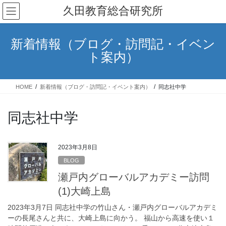
コ
ナ
久田教育総合研究所
ン
ビ
テ
ゲ
ン
ー
新着情報（ブログ・訪問記・イベン
ツ
シ
ト案内）
へ
ョ
ス
ン
キ
に
HOME
新着情報（ブログ・訪問記・イベント案内）
同志社中学
ッ
移
プ
動
同志社中学
2023年3月8日
BLOG
瀬戸内グローバルアカデミー訪問
(1)大崎上島
2023年3月7日 同志社中学の竹山さん・瀬戸内グローバルアカデミ
ーの長尾さんと共に、大崎上島に向かう。 福山から高速を使い１