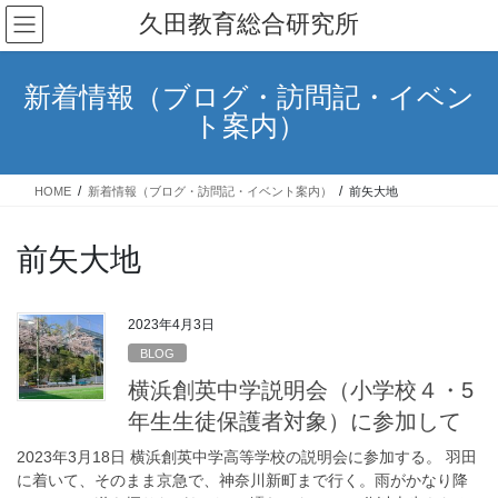
コ
ナ
久田教育総合研究所
ン
ビ
テ
ゲ
ン
ー
新着情報（ブログ・訪問記・イベン
ツ
シ
ト案内）
へ
ョ
ス
ン
キ
に
HOME
新着情報（ブログ・訪問記・イベント案内）
前矢大地
ッ
移
プ
動
前矢大地
2023年4月3日
BLOG
横浜創英中学説明会（小学校４・5
年生生徒保護者対象）に参加して
2023年3月18日 横浜創英中学高等学校の説明会に参加する。 羽田
に着いて、そのまま京急で、神奈川新町まで行く。雨がかなり降