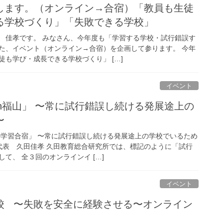
します。（オンライン→合宿）「教員も生徒
る学校づくり」「失敗できる学校」
 佳孝です。 みなさん、今年度も「学習する学校・試行錯誤す
た、イベント（オンライン→合宿）を企画して参ります。 今年
も学び・成長できる学校づくり」 […]
イベント
n福山」 〜常に試行錯誤し続ける発展途上の
〜
の学習合宿」 〜常に試行錯誤し続ける発展途上の学校でいるため
 代表 久田佳孝 久田教育総合研究所では、標記のように「試行
て、 全３回のオンラインイ […]
イベント
校 〜失敗を安全に経験させる〜オンライン