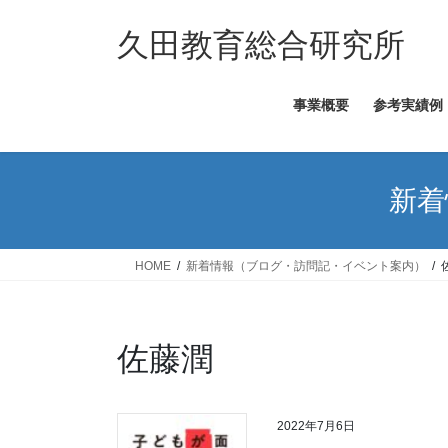
コ
ナ
ン
ビ
久田教育総合研究所
テ
ゲ
ン
ー
事業概要
参考実績例
ツ
シ
へ
ョ
ス
ン
キ
に
新着
ッ
移
プ
動
HOME
新着情報（ブログ・訪問記・イベント案内）
佐藤潤
2022年7月6日