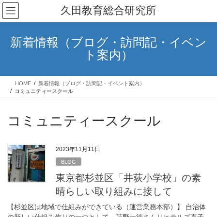
コ
ナ
久田教育総合研究所
ン
ビ
テ
ゲ
ン
ー
新着情報（ブログ・訪問記・イベン
ツ
シ
ト案内）
へ
ョ
ス
ン
キ
に
HOME
新着情報（ブログ・訪問記・イベント案内）
ッ
移
コミュニティースクール
プ
動
コミュニティースクール
2023年11月11日
BLOG
東京都杉並区「井荻小学校」の素
晴らしい取り組みに接して
【杉並区は地域で仕組みができている（運営業務本部）】 自治体